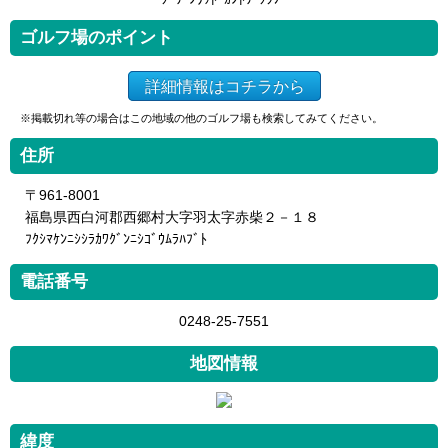
ゴルフ場のポイント
詳細情報はコチラから
※掲載切れ等の場合はこの地域の他のゴルフ場も検索してみてください。
住所
〒961-8001
福島県西白河郡西郷村大字羽太字赤柴２－１８
ﾌｸｼﾏｹﾝﾆｼｼﾗｶﾜｸﾞﾝﾆｼｺﾞｳﾑﾗﾊﾌﾞﾄ
電話番号
0248-25-7551
地図情報
緯度