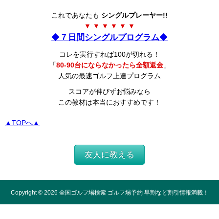
これであなたも
シングルプレーヤー!!
▼ ▼ ▼ ▼ ▼ ▼
◆
７日間シングルプログラム
◆
コレを実行すれば100が切れる！
「
80-90台にならなかったら全額返金
」
人気の最速ゴルフ上達プログラム
スコアが伸びずお悩みなら
この教材は本当におすすめです！
▲TOPへ▲
友人に教える
Copyright ©
2026
全国ゴルフ場検索 ゴルフ場予約 早割など割引情報満載！
All Rights Reserved.