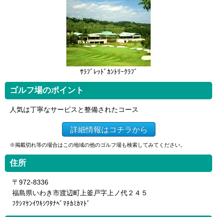
ｻﾗﾌﾞﾚｯﾄﾞｶﾝﾄﾘｰｸﾗﾌﾞ
ゴルフ場のポイント
人気は丁寧なサービスと整備されたコース
詳細情報はコチラから
※掲載切れ等の場合はこの地域の他のゴルフ場も検索してみてください。
住所
〒972-8336
福島県いわき市渡辺町上釜戸字上ノ代２４５
ﾌｸｼﾏｹﾝｲﾜｷｼﾜﾀﾅﾍﾞﾏﾁｶﾐｶﾏﾄﾞ