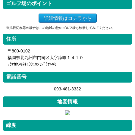
ゴルフ場のポイント
詳細情報はコチラから
※掲載切れ等の場合はこの地域の他のゴルフ場も検索してみてください。
住所
〒800-0102
福岡県北九州市門司区大字猿喰１４１０
ﾌｸｵｶｹﾝｷﾀｷｭｳｼｭｳｼﾓｼﾞｸｻﾙﾊﾐ
電話番号
093-481-3332
地図情報
緯度