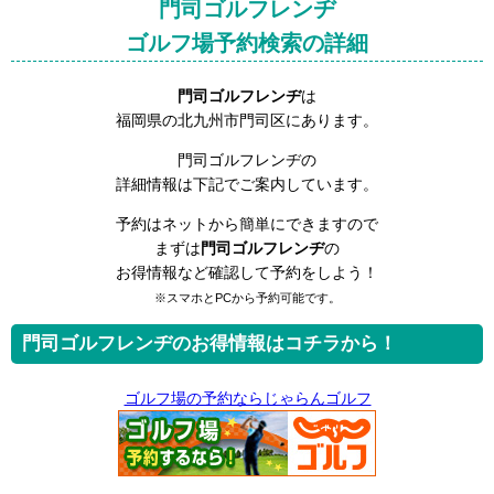
門司ゴルフレンヂ
ゴルフ場予約検索の詳細
門司ゴルフレンヂ
は
福岡県の北九州市門司区にあります。
門司ゴルフレンヂの
詳細情報は下記でご案内しています。
予約はネットから簡単にできますので
まずは
門司ゴルフレンヂ
の
お得情報など確認して予約をしよう！
※スマホとPCから予約可能です。
門司ゴルフレンヂのお得情報はコチラから！
ゴルフ場の予約ならじゃらんゴルフ