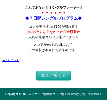
これであなたも
シングルプレーヤー!!
▼ ▼ ▼ ▼ ▼ ▼
◆
７日間シングルプログラム
◆
コレを実行すれば100が切れる！
「
80-90台にならなかったら全額返金
」
人気の最速ゴルフ上達プログラム
スコアが伸びずお悩みなら
この教材は本当におすすめです！
▲TOPへ▲
友人に教える
Copyright ©
2026
全国ゴルフ場検索 ゴルフ場予約 早割など割引情報満載！
All Rights Reserved.