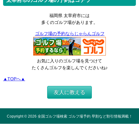
太宰府市のゴルフ場の予約はコチラ
福岡県 太宰府市には
多くのゴルフ場があります。
ゴルフ場の予約ならじゃらんゴルフ
お気に入りのゴルフ場を見つけて
たくさんゴルフを楽しんでくださいね♪
▲TOPへ▲
友人に教える
Copyright ©
2026
全国ゴルフ場検索 ゴルフ場予約 早割など割引情報満載！
All Rights Reserved.