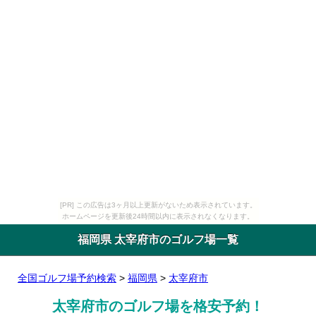
[PR] この広告は3ヶ月以上更新がないため表示されています。
ホームページを更新後24時間以内に表示されなくなります。
福岡県 太宰府市のゴルフ場一覧
全国ゴルフ場予約検索
>
福岡県
>
太宰府市
太宰府市のゴルフ場を格安予約！