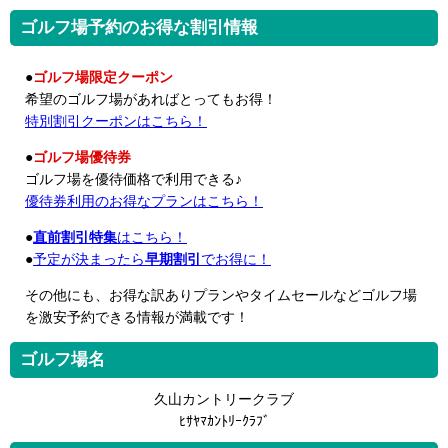
ゴルフ場予約のお得な割引情報
●
ゴルフ場限定クーポン
希望のゴルフ場があればとってもお得！
特別割引クーポンはこちら！
●
ゴルフ場優待券
ゴルフ場を優待価格で利用できる♪
優待券利用のお得なプランはこちら！
●
直前割引特集
はこちら！
●
予定が決まったら
早期割引
でお得に！
その他にも、お得な訳ありプランやタイムセールなどゴルフ場
を激安予約できる情報が満載です！
ゴルフ場名
久山カントリークラブ
ﾋｻﾔﾏｶﾝﾄﾘｰｸﾗﾌﾞ