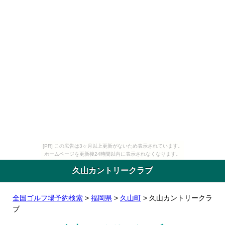
[PR] この広告は3ヶ月以上更新がないため表示されています。
ホームページを更新後24時間以内に表示されなくなります。
久山カントリークラブ
全国ゴルフ場予約検索
>
福岡県
>
久山町
> 久山カントリークラ
ブ