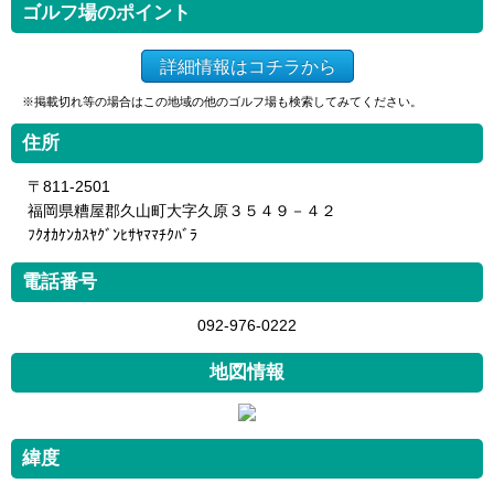
ゴルフ場のポイント
詳細情報はコチラから
※掲載切れ等の場合はこの地域の他のゴルフ場も検索してみてください。
住所
〒811-2501
福岡県糟屋郡久山町大字久原３５４９－４２
ﾌｸｵｶｹﾝｶｽﾔｸﾞﾝﾋｻﾔﾏﾏﾁｸﾊﾞﾗ
電話番号
092-976-0222
地図情報
緯度