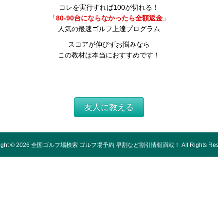
コレを実行すれば100が切れる！
「
80-90台にならなかったら全額返金
」
人気の最速ゴルフ上達プログラム
スコアが伸びずお悩みなら
この教材は本当におすすめです！
友人に教える
ight ©
2026
全国ゴルフ場検索 ゴルフ場予約 早割など割引情報満載！
All Rights Re