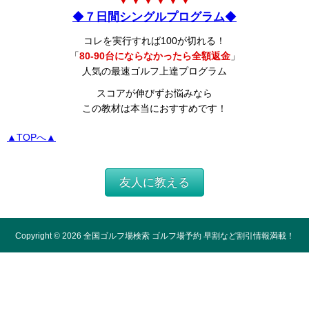
▼ ▼ ▼ ▼ ▼ ▼
◆
７日間シングルプログラム
◆
コレを実行すれば100が切れる！
「
80-90台にならなかったら全額返金
」
人気の最速ゴルフ上達プログラム
スコアが伸びずお悩みなら
この教材は本当におすすめです！
▲TOPへ▲
友人に教える
Copyright ©
2026
全国ゴルフ場検索 ゴルフ場予約 早割など割引情報満載！
All Rights Reserved.