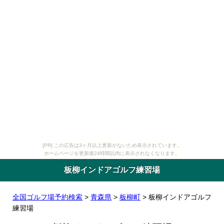
[PR] この広告は3ヶ月以上更新がないため表示されています。
ホームページを更新後24時間以内に表示されなくなります。
板柳インドアゴルフ練習場
全国ゴルフ場予約検索
>
青森県
>
板柳町
> 板柳インドアゴルフ
練習場