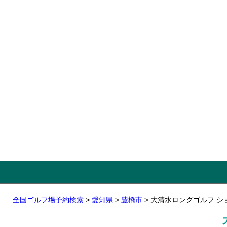
全国ゴルフ場予約検索
>
愛知県
>
豊橋市
> 大清水ロングゴルフ 