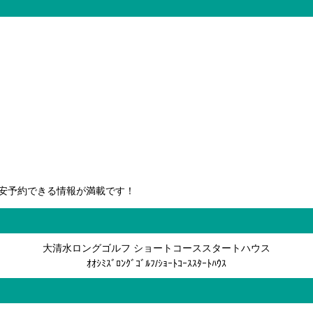
安予約できる情報が満載です！
大清水ロングゴルフ ショートコーススタートハウス
ｵｵｼﾐｽﾞﾛﾝｸﾞｺﾞﾙﾌ/ｼｮｰﾄｺｰｽｽﾀｰﾄﾊｳｽ