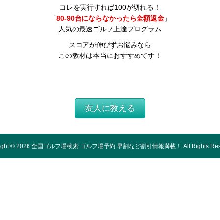
コレを実行すれば100が切れる！
「
80-90台にならなかったら全額返金
」
人気の最速ゴルフ上達プログラム
スコアが伸びずお悩みなら
この教材は本当におすすめです！
友人に教える
ight ©
2026
全国ゴルフ場検索 ゴルフ場予約 早割など割引情報満載！
All Rights Re